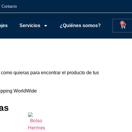
/ Contacto
0
ojes
Servicios
¿Quiénes somos?
 como quieras para encontrar el producto de tus
ipping WorldWide
as