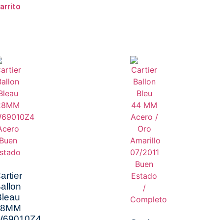
arrito
artier
allon
Bleau
28MM
69010Z4