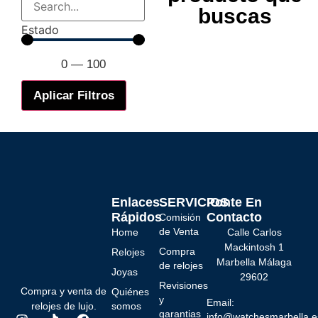
buscas
Estado
0
—
100
Aplicar Filtros
Enlaces
SERVICIOS
Ponte En
Rápidos
Contacto
Comisión
de Venta
Home
Calle Carlos
Mackintosh 1
Compra
Relojes
Marbella Málaga
de relojes
Joyas
29602
Revisiones
Compra y venta de
Quiénes
y
Email:
relojes de lujo.
somos
garantias
info@watchesmarbella.e