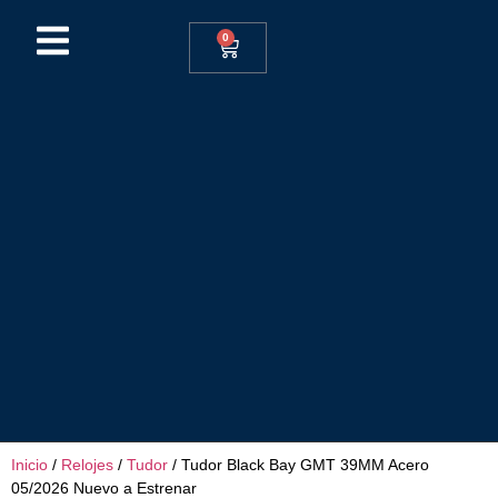
0
Inicio
/
Relojes
/
Tudor
/ Tudor Black Bay GMT 39MM Acero
05/2026 Nuevo a Estrenar