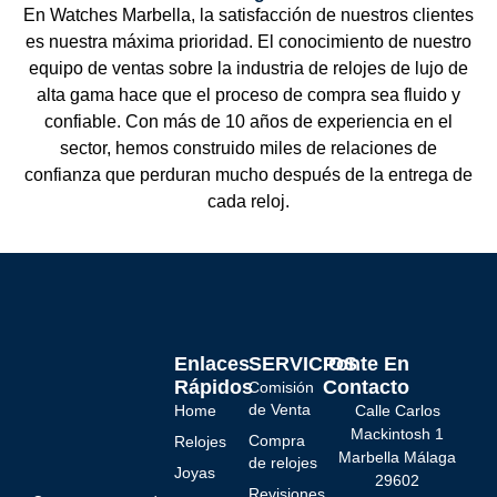
En Watches Marbella, la satisfacción de nuestros clientes
es nuestra máxima prioridad. El conocimiento de nuestro
equipo de ventas sobre la industria de relojes de lujo de
alta gama hace que el proceso de compra sea fluido y
confiable. Con más de 10 años de experiencia en el
sector, hemos construido miles de relaciones de
confianza que perduran mucho después de la entrega de
cada reloj.
Enlaces
SERVICIOS
Ponte En
Rápidos
Contacto
Comisión
de Venta
Home
Calle Carlos
Mackintosh 1
Compra
Relojes
Marbella Málaga
de relojes
Joyas
29602
Revisiones