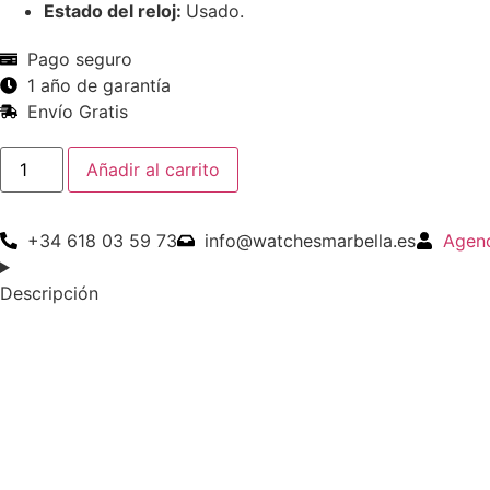
Estado del reloj:
Usado.
Pago seguro
1 año de garantía
Envío Gratis
Rolex
Añadir al carrito
Sky-
Dweller
42
MM
+34 618 03 59 73
info@watchesmarbella.es
Agend
Oro
Amarillo
06/2023
Descripción
Usado
cantidad