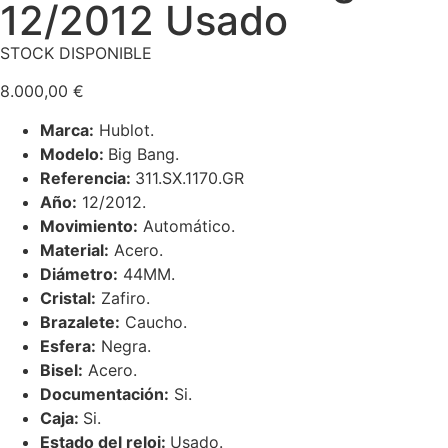
12/2012 Usado
STOCK DISPONIBLE
8.000,00
€
Marca:
Hublot.
Modelo:
Big Bang.
Referencia:
311.SX.1170.GR
Año:
12/2012.
Movimiento:
Automático.
Material:
Acero.
Diámetro:
44MM.
Cristal:
Zafiro.
Brazalete:
Caucho.
Esfera:
Negra.
Bisel:
Acero.
Documentación:
Si.
Caja:
Si.
Estado del reloj:
Usado.