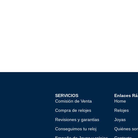
SERVICIOS
Enlaces Rá
Comisión de Venta
Home
Compra de relojes
Relojes
Revisiones y garantias
Joyas
Conseguimos tu reloj
Quiénes so
Empeño de Joyas y relojes
Contacto