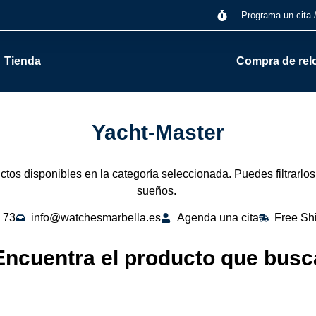
Programa un cita 
Tienda
Compra de rel
Yacht-Master
tos disponibles en la categoría seleccionada. Puedes filtrarlos
sueños.
 73
info@watchesmarbella.es
Agenda una cita
Free Sh
Encuentra el producto que busc