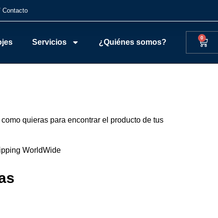
/ Contacto
0
ojes
Servicios
¿Quiénes somos?
 como quieras para encontrar el producto de tus
ipping WorldWide
as