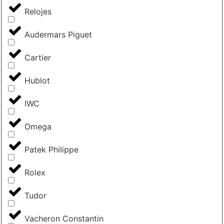
Relojes
Audermars Piguet
Cartier
Hublot
IWC
Omega
Patek Philippe
Rolex
Tudor
Vacheron Constantin