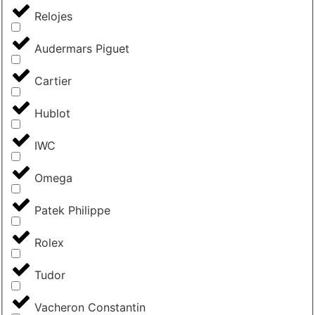
Relojes
Audermars Piguet
Cartier
Hublot
IWC
Omega
Patek Philippe
Rolex
Tudor
Vacheron Constantin