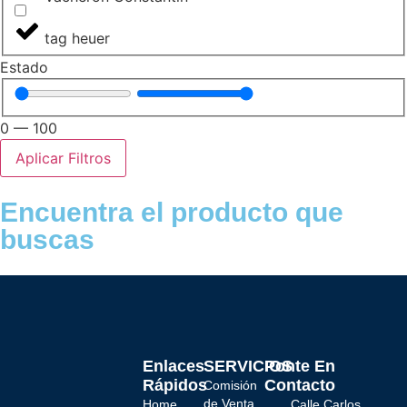
tag heuer
Estado
0
—
100
Aplicar Filtros
Encuentra el producto que
buscas
Enlaces
SERVICIOS
Ponte En
Rápidos
Contacto
Comisión
de Venta
Home
Calle Carlos