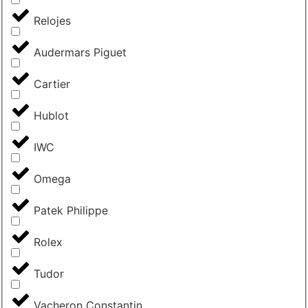
Relojes
Audermars Piguet
Cartier
Hublot
IWC
Omega
Patek Philippe
Rolex
Tudor
Vacheron Constantin